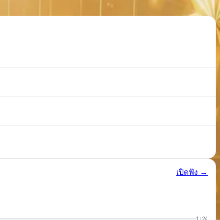
เปิดฟัง →
1:24