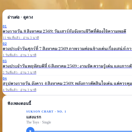
อ่านต่อ · ดูดวง
0
1
ดวงรายวัน 8 สิงหาคม 2569: วันเสาร์กับจังหวะชีวิตที่ต้องใช้ความพอดี
11 ชม.ที่แล้ว
· อ่าน 3 นาที
0
2
ดวงประจำวันศุกร์ที่ 7 สิงหาคม 2569 ภาพรวมค่อนข้างเด่นเรื่องเสน่ห์ 
1 วันที่แล้ว
· อ่าน 3 นาที
0
3
ดวงประจำวันพฤหัสบดีที่ 6 สิงหาคม 2569 : งานชัด ความรู้เด่น และการตั
2 วันที่แล้ว
· อ่าน 3 นาที
0
4
สรุปดวงรายวัน อังคาร 4 สิงหาคม 2569: พลังการตัดสินใจเด่น แต่ควรคุมจ
4 วันที่แล้ว
· อ่าน 3 นาที
ฟังเพลงตอนนี้
↳
ALBUM
SUKSON CHART · NO. 1
แสงแรก
The Toys · Single