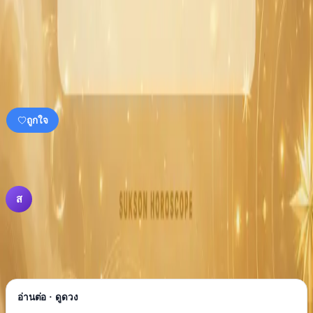
มากกว่าการตัดสินใจใหญ่
❤️
👏
🇹🇭
🎉
0
คนมีส่วนร่วมกับเนื้อหานี้
ความคิดเห็น
0
· Quote
0
· ถูกใจ
0
ถูกใจ
ความคิดเห็น
0
รายการ
ยังไม่มีความคิดเห็น
ส
อ่านต่อ · ดูดวง