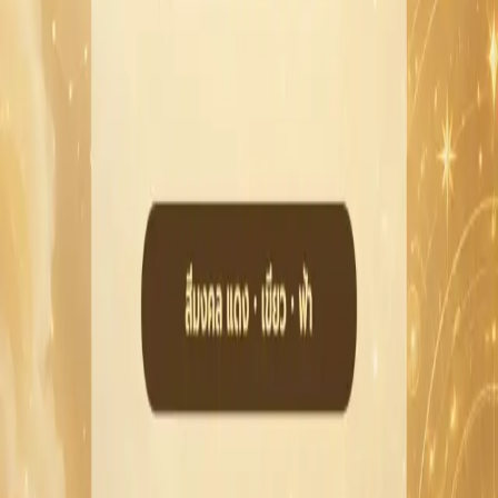
เคล็ดลับเสริมดวง
ใช้โทนสีอ่อนหรือสีที่ให้ความรู้สึกสบายตา เช่น ขาว
นวล ฟ้า หรือเขียวอ่อน
จัดโต๊ะทำงานหรือมุมห้องให้โล่ง จะช่วยให้คิดอะไรได้ชัด
ขึ้น
พูดน้อยแต่ชัด และให้เวลากับการฟังมากขึ้น จะช่วยให้
เรื่องยากกลายเป็นเรื่องง่าย
ฤกษ์/ช่วงเวลาที่เหมาะสม
วันนี้ยังไม่มีฤกษ์เด่นที่ต้องเน้นเป็นพิเศษ
ช่วงสายถึงก่อนบ่ายเหมาะกับการคุยงานและประสาน
เรื่องสำคัญ
ช่วงเย็นเหมาะกับการพักใจและดูแลความสัมพันธ์