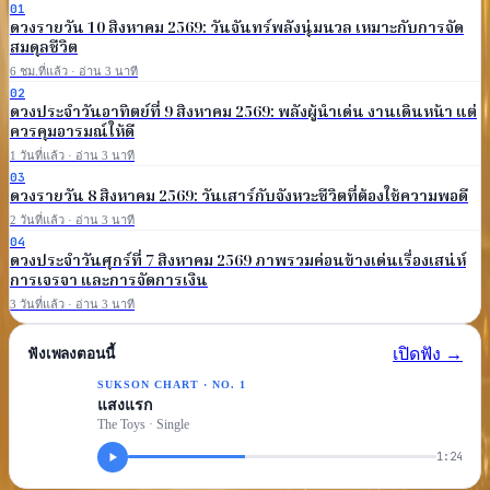
0
1
ดวงรายวัน 10 สิงหาคม 2569: วันจันทร์พลังนุ่มนวล เหมาะกับการจัด
สมดุลชีวิต
6 ชม.ที่แล้ว
· อ่าน 3 นาที
0
2
ดวงประจำวันอาทิตย์ที่ 9 สิงหาคม 2569: พลังผู้นำเด่น งานเดินหน้า แต่
ควรคุมอารมณ์ให้ดี
1 วันที่แล้ว
· อ่าน 3 นาที
0
3
ดวงรายวัน 8 สิงหาคม 2569: วันเสาร์กับจังหวะชีวิตที่ต้องใช้ความพอดี
2 วันที่แล้ว
· อ่าน 3 นาที
0
4
ดวงประจำวันศุกร์ที่ 7 สิงหาคม 2569 ภาพรวมค่อนข้างเด่นเรื่องเสน่ห์
การเจรจา และการจัดการเงิน
3 วันที่แล้ว
· อ่าน 3 นาที
เปิดฟัง →
ฟังเพลงตอนนี้
↳
ALBUM
SUKSON CHART · NO. 1
แสงแรก
The Toys · Single
1:24