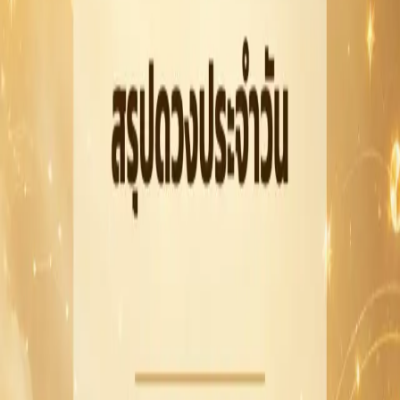
ก่อนลงมือ
เงิน
วันนี้เน้นวางแผนมากกว่าการใช้จ่ายตามความรู้สึก
เลี่ยงการรับปากเรื่องเงินเกินกำลัง และอย่าปล่อยให้
รายจ่ายเล็ก ๆ สะสม
ความรัก
บรรยากาศค่อนข้างอ่อนโยน เหมาะกับการเปิดใจและ
รับฟังกัน
คนมีคู่ควรระวังอารมณ์ขึ้นลง ส่วนคนโสดมีโอกาสได้
คุยกับคนที่ให้ความรู้สึกสบายใจ