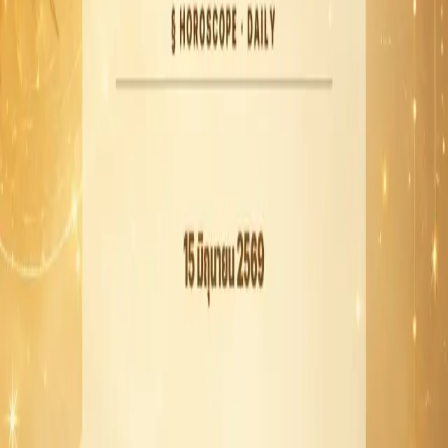
งานที่ต้องอาศัยการพูดคุย ประสานงาน หรือรับฟังคน
อื่นมีแนวโน้มเดินหน้าได้ดี
เรื่องเงินควรใช้ความรอบคอบเป็นหลัก โดยเฉพาะราย
จ่ายจุกจิกและการช่วยเหลือคนใกล้ตัว
ความรักและความสัมพันธ์จะดีขึ้นถ้าคุยกันด้วยน้ำ
เสียงที่อ่อนโยน
ประเด็นเด่นด้านงาน/เงิน/ความรัก
งาน
เหมาะกับการนัดหมาย เคลียร์งานเก่า และคุยราย
ละเอียดให้ชัดเจน
หากมีการตัดสินใจสำคัญ ควรตรวจสอบข้อมูลให้ครบ