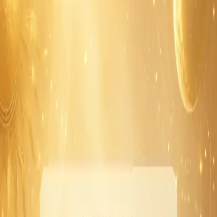
จัดสมดุลระหว่างหน้าที่กับความรู้สึก หลายเรื่องคืบหน้าได้ถ้าค่อย
เป็นค่อยไป และวันนี้ยังไม่มีฤกษ์เด่นที่ต้องเน้นเป็นพิเศษ
SH
Sukson Horoscope
ผู้เขียน: Sukson ·
13 มิถุนายน 2569 · 23:00
บันทึก
แชร์
ติดตาม
ภาพ:
ภาพปกดูดวงรายวัน
ภาพรวมดวงวันนี้
วันนี้พลังของวันจันทร์ทำให้บรรยากาศโดยรวมเน้นเรื่อง
อารมณ์ ความสัมพันธ์ และการประสานงานมากเป็น
พิเศษ หลายคนอาจรู้สึกไวต่อคำพูดหรือบรรยากาศรอบตัว
แต่ในอีกด้านก็เป็นวันที่เหมาะกับการคุยกันให้เข้าใจ ลด
ความตึง และจัดการเรื่องค้างคาอย่างนุ่มนวล