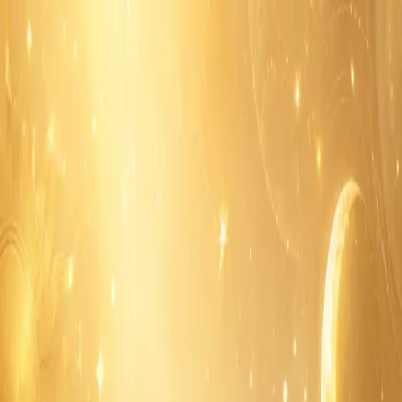
Sukson
SOCIAL PORTAL
⌘ K
ไทย
ไทย
เข้าสู่ระบบ
สมัคร
หน้าแรก
ข่าวสาร
เพลง
วิทยุ
หวย
ดูดวง
เกมส์
แชท
หน้าแรก
/
ดูดวง
/
ดวงประจำวันจันทร์ที่ 15 มิถุนายน 2569: งาน
สื่อสารเด่น แต่อารมณ์ต้องนิ่ง
· กำลังเป็นที่พูดถึง
0
คอมเมนต์
เผยแพร่
13 มิ.ย. 2026
· อ่าน 3 นาที
ดูดวง
ดวงประจำวันจันทร์ที่ 15 มิถุนายน 2569:
งานสื่อสารเด่น แต่อารมณ์ต้องนิ่ง
ภาพรวมดวงวันนี้เน้นเรื่องการประสานงาน การพูดคุย และการ