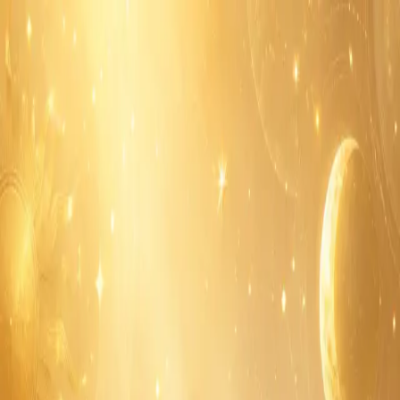
Sukson
SOCIAL PORTAL
⌘ K
ไทย
ไทย
เข้าสู่ระบบ
สมัคร
หน้าแรก
ข่าวสาร
เพลง
วิทยุ
หวย
ดูดวง
เกมส์
แชท
หน้าแรก
/
ดูดวง
/
สรุปดวงประจำวันพฤหัสบดีที่ 18 มิถุนายน 2569:
จังหวะดีของการคุยงาน วางแผน และขอคำปรึกษา
· กำลังเป็นที่พูดถึง
0
คอมเมนต์
เผยแพร่
16 มิ.ย. 2026
· อ่าน 3 นาที
ดูดวง
สรุปดวงประจำวันพฤหัสบดีที่ 18 มิถุนายน
2569: จังหวะดีของการคุยงาน วางแผน และ
ขอคำปรึกษา