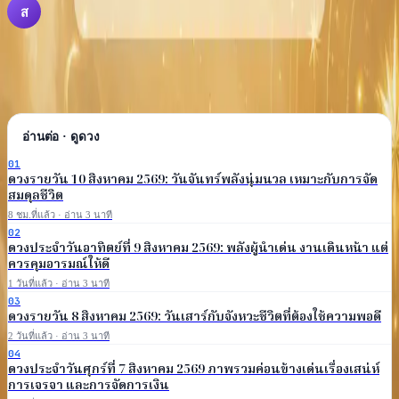
ส
อ่านต่อ · ดูดวง
0
1
ดวงรายวัน 10 สิงหาคม 2569: วันจันทร์พลังนุ่มนวล เหมาะกับการจัด
สมดุลชีวิต
8 ชม.ที่แล้ว
· อ่าน 3 นาที
0
2
ดวงประจำวันอาทิตย์ที่ 9 สิงหาคม 2569: พลังผู้นำเด่น งานเดินหน้า แต่
ควรคุมอารมณ์ให้ดี
1 วันที่แล้ว
· อ่าน 3 นาที
0
3
ดวงรายวัน 8 สิงหาคม 2569: วันเสาร์กับจังหวะชีวิตที่ต้องใช้ความพอดี
2 วันที่แล้ว
· อ่าน 3 นาที
0
4
ดวงประจำวันศุกร์ที่ 7 สิงหาคม 2569 ภาพรวมค่อนข้างเด่นเรื่องเสน่ห์
การเจรจา และการจัดการเงิน